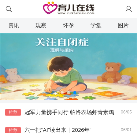
资讯
观察
怀孕
学堂
图片
冠军力量携手同行 帕洛农场虾青素鸡
06/05
推荐
六一把“AI”读出来｜2026年“
06/01
推荐